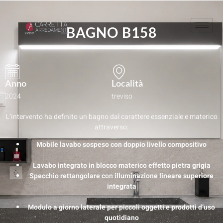
BAGNO B158
Anno
Località
2024
treviso
L’intervento ha definito un bagno dal carattere essenziale e materico
attraverso:
Mobile lavabo sospeso con doppio livello compositivo
Lavabo integrato in blocco materico effetto pietra grigia
Specchio rettangolare con illuminazione lineare superiore
integrata
Modulo a giorno laterale per piccoli oggetti e prodotti d’uso
quotidiano